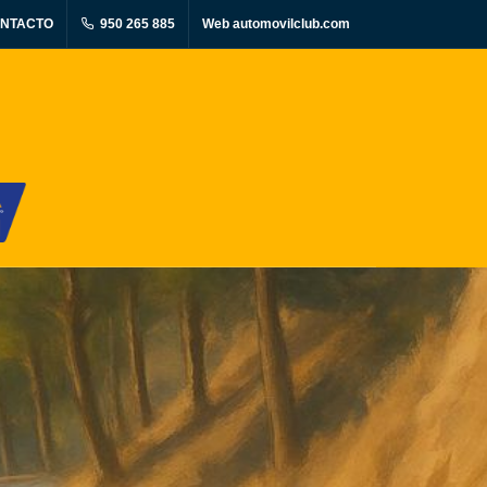
NTACTO
950 265 885
Web automovilclub.com